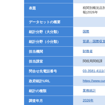
税関別概況品別国別
表題
報)2026年
データセットの概要
国際
統計分野（大分類）
貿易・国際収
統計分野（小分類）
財務省
担当機関
関税局関税課
担当課室
03-3581-4111(
問合せ先電話番号
https://www.cu
政府統計URL
業務統計
統計の種類
2026年
調査年月