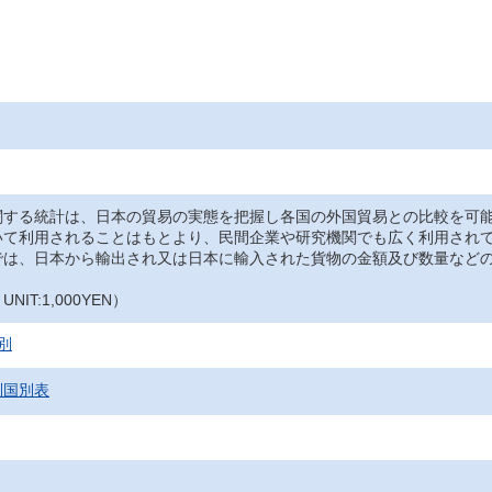
関する統計は、日本の貿易の実態を把握し各国の外国貿易との比較を可
いて利用されることはもとより、民間企業や研究機関でも広く利用され
では、日本から輸出され又は日本に輸入された貨物の金額及び数量など
IT:1,000YEN）
別
別国別表