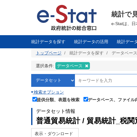
メ
イ
ン
統計で
コ
ン
テ
e-Stat
ン
ツ
に
移
統計データを探す
統計データの活用
統計デー
動
トップページ
統計データを探す
データベー
選択条件:
データベース
検索オプション
提供分類、表題を検索
データベース、ファイル
データセット情報
普通貿易統計 / 貿易統計_税関
表示・ダウンロード