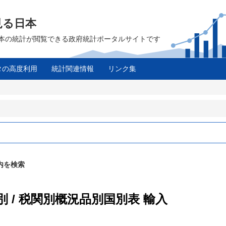
見る日本
は、日本の統計が閲覧できる政府統計ポータルサイトです
タの高度利用
統計関連情報
リンク集
ス
内を検索
別 / 税関別概況品別国別表 輸入