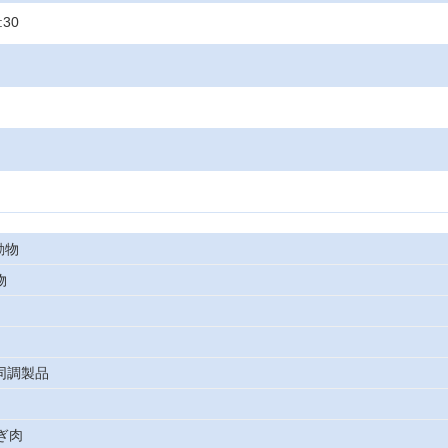
:30
動物
物
び同調製品
やぎ肉