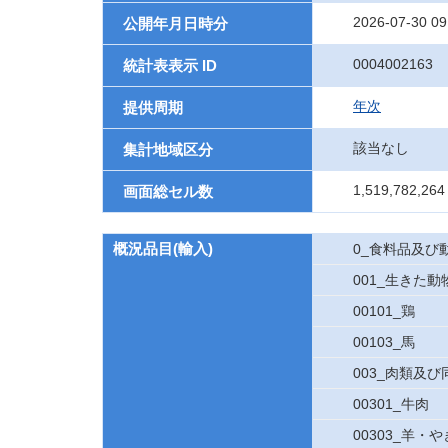
2026-07-30 09
公開年月日時分
0004002163
統計表表示 ID
年次
提供周期
該当なし
集計地域区分
1,519,782,264
画面総セル数
概況品目(輸入)
0_食料品及び
001_生きた動
00101_鶏
00103_馬
003_肉類及
00301_牛肉
00303_羊・