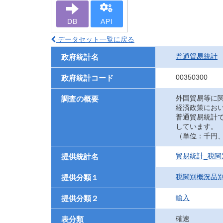
DB
API
データセット一覧に戻る
普通貿易統計
政府統計名
00350300
政府統計コード
外国貿易等に
調査の概要
経済政策にお
普通貿易統計
しています。
（単位：千円、UN
貿易統計_税関
提供統計名
税関別概況品
提供分類１
輸入
提供分類２
確速
表分類