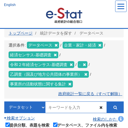
メ
English
イ
ン
コ
ン
テ
ン
ツ
トップページ
統計データを探す
データベース
に
移
動
選択条件:
データベース
企業・家計・経済
経済センサス‐基礎調査
令和２年経済センサス‐基礎調査
-
乙調査（国及び地方公共団体の事業所）
事業所の活動状態に関する集計
政府統計一覧に戻る（すべて解除）
検索オプション
検索のしかた
提供分類、表題を検索
データベース、ファイル内を検索