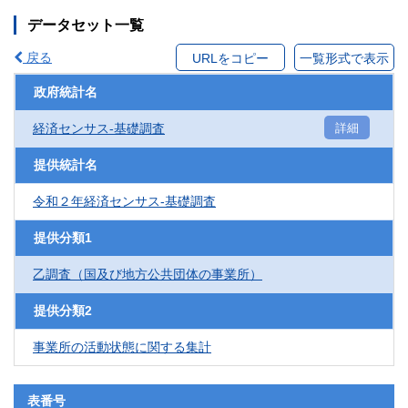
データセット一覧
戻る
URLをコピー
一覧形式で表示
政府統計名
経済センサス‐基礎調査
詳細
提供統計名
令和２年経済センサス‐基礎調査
提供分類1
乙調査（国及び地方公共団体の事業所）
提供分類2
事業所の活動状態に関する集計
表番号