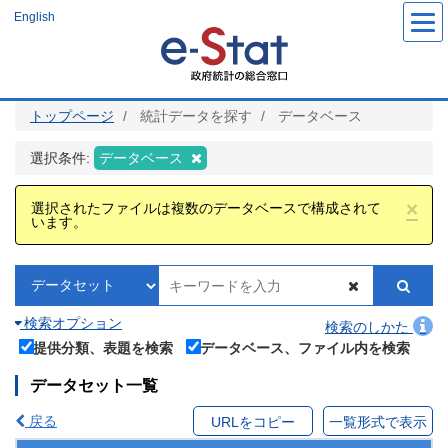
メ
English
イ
ン
コ
ン
テ
ン
ツ
トップページ
統計データを探す
データベース
に
移
動
選択条件:
データベース
×
選択されたファイルは複数のデータベースで構成されて
います。
検索オプション
検索のしかた
提供分類、表題を検索
データベース、ファイル内を検索
データセット一覧
戻る
URLをコピー
一覧形式で表示