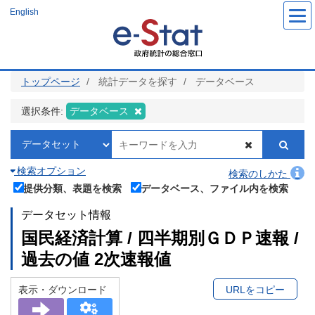
メ
English
イ
ン
コ
ン
テ
ン
ツ
トップページ
統計データを探す
データベース
に
移
動
選択条件:
データベース
検索オプション
検索のしかた
提供分類、表題を検索
データベース、ファイル内を検索
データセット情報
国民経済計算 / 四半期別ＧＤＰ速報 /
過去の値 2次速報値
表示・ダウンロード
URLをコピー