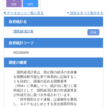
DB
API
データセット一覧に戻る
項目をすべて表示する
政府統計名
国民経済計算
詳細
政府統計コード
00100409
調査の概要
国民経済計算は、我が国の経済の全体像
を国際比較可能な形で体系的に記録するこ
とを目的に、国連の定める国際基準
（SNA）に準拠しつつ、統計法に基づく基
幹統計として、国民経済計算の作成基準及
び作成方法に基づき作成されています。
「四半期別ＧＤＰ速報」は速報性を重視
し、ＧＤＰをはじめとする支出側系列等を