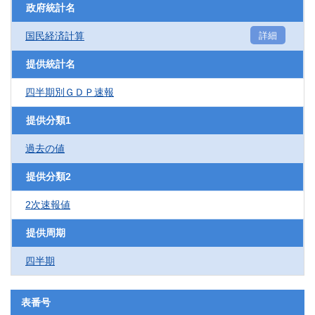
政府統計名
国民経済計算
詳細
提供統計名
四半期別ＧＤＰ速報
提供分類1
過去の値
提供分類2
2次速報値
提供周期
四半期
表番号