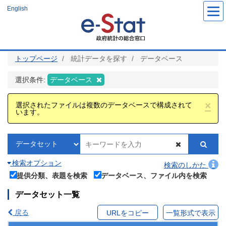
メ
English
イ
ン
コ
ン
テ
ン
ツ
トップページ
統計データを探す
データベース
に
移
動
選択条件:
データベース
×
選択されたファイルは複数のデータベースで構成されて
います。
検索オプション
検索のしかた
提供分類、表題を検索
データベース、ファイル内を検索
データセット一覧
戻る
URLをコピー
一覧形式で表示