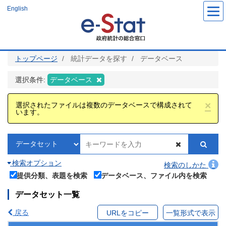
メ
English
イ
ン
コ
ン
テ
ン
ツ
トップページ
統計データを探す
データベース
に
移
動
選択条件:
データベース
×
選択されたファイルは複数のデータベースで構成されて
います。
検索オプション
検索のしかた
提供分類、表題を検索
データベース、ファイル内を検索
データセット一覧
戻る
URLをコピー
一覧形式で表示