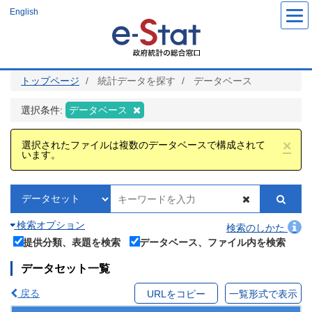
メ
English
イ
ン
コ
ン
テ
ン
ツ
トップページ
統計データを探す
データベース
に
移
動
選択条件:
データベース
×
選択されたファイルは複数のデータベースで構成されて
います。
検索オプション
検索のしかた
提供分類、表題を検索
データベース、ファイル内を検索
データセット一覧
戻る
URLをコピー
一覧形式で表示