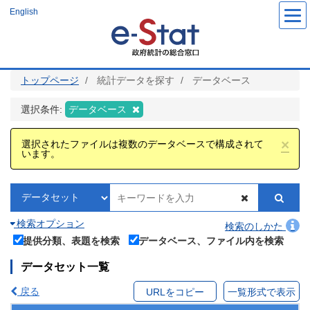
メ
English
イ
ン
コ
ン
テ
ン
ツ
トップページ
統計データを探す
データベース
に
移
動
選択条件:
データベース
×
選択されたファイルは複数のデータベースで構成されて
います。
検索オプション
検索のしかた
提供分類、表題を検索
データベース、ファイル内を検索
データセット一覧
戻る
URLをコピー
一覧形式で表示