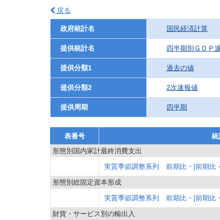
戻る
政府統計名
国民経済計算
提供統計名
四半期別ＧＤＰ
提供分類1
過去の値
提供分類2
2次速報値
提供周期
四半期
表番号
統
形態別国内家計最終消費支出
実質季節調整系列 前期比・[前期比・
形態別総固定資本形成
実質季節調整系列 前期比・[前期比・
財貨・サービス別の輸出入