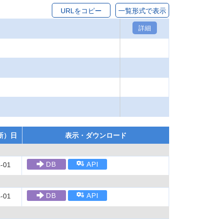
URLをコピー
一覧形式で表示
詳細
新）日
表示・ダウンロード
DB
API
-01
DB
API
-01