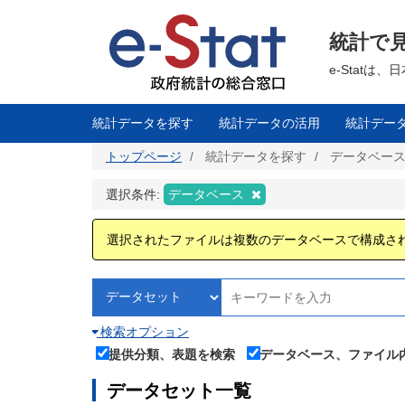
メ
イ
ン
統計で
コ
ン
テ
e-Stat
ン
ツ
に
移
統計データを探す
統計データの活用
統計デー
動
トップページ
統計データを探す
データベー
選択条件:
データベース
選択されたファイルは複数のデータベースで構成さ
検索オプション
提供分類、表題を検索
データベース、ファイル
データセット一覧