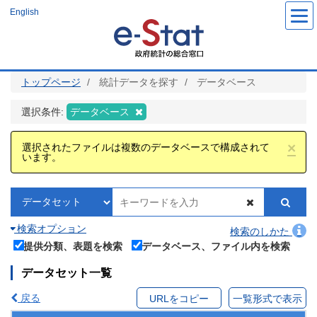
メ
English
イ
ン
コ
ン
テ
ン
ツ
トップページ
統計データを探す
データベース
に
移
動
選択条件:
データベース
×
選択されたファイルは複数のデータベースで構成されて
います。
検索オプション
検索のしかた
提供分類、表題を検索
データベース、ファイル内を検索
データセット一覧
戻る
URLをコピー
一覧形式で表示