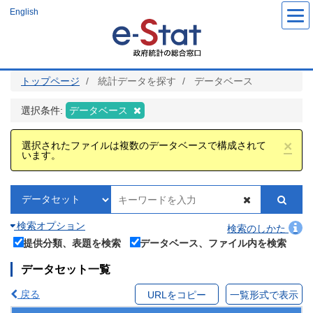
メ
English
イ
ン
コ
ン
テ
ン
ツ
トップページ
統計データを探す
データベース
に
移
動
選択条件:
データベース
×
選択されたファイルは複数のデータベースで構成されて
います。
検索オプション
検索のしかた
提供分類、表題を検索
データベース、ファイル内を検索
データセット一覧
戻る
URLをコピー
一覧形式で表示