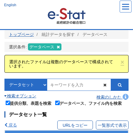
メ
English
イ
ン
コ
ン
テ
ン
ツ
トップページ
統計データを探す
データベース
に
移
動
選択条件:
データベース
×
選択されたファイルは複数のデータベースで構成されて
います。
検索オプション
検索のしかた
提供分類、表題を検索
データベース、ファイル内を検索
データセット一覧
戻る
URLをコピー
一覧形式で表示