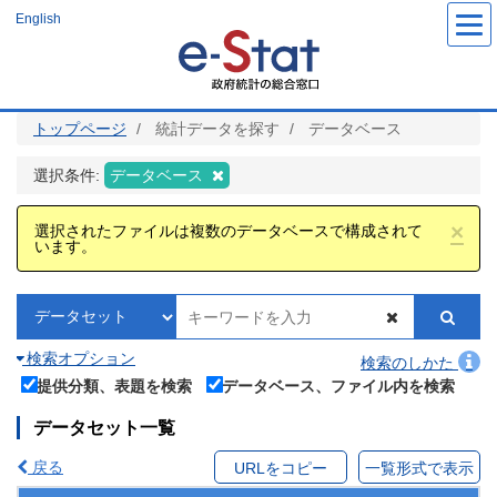
メ
English
イ
ン
コ
ン
テ
ン
ツ
トップページ
統計データを探す
データベース
に
移
動
選択条件:
データベース
×
選択されたファイルは複数のデータベースで構成されて
います。
検索オプション
検索のしかた
提供分類、表題を検索
データベース、ファイル内を検索
データセット一覧
戻る
URLをコピー
一覧形式で表示