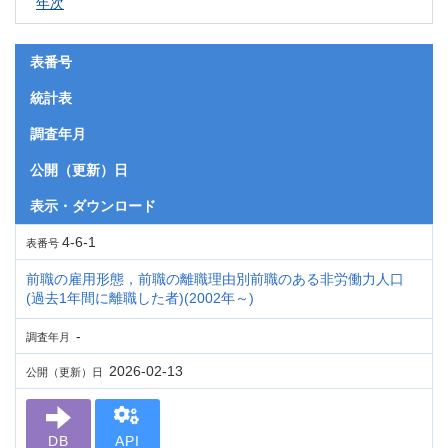
年次
表番号
統計表
調査年月
公開（更新）日
表示・ダウンロード
4-6-1
表番号
前職の雇用形態，前職の離職理由別前職のある非労働力人口
(過去1年間に離職した者)(2002年～)
-
調査年月
2026-02-13
公開（更新）日
DB
API