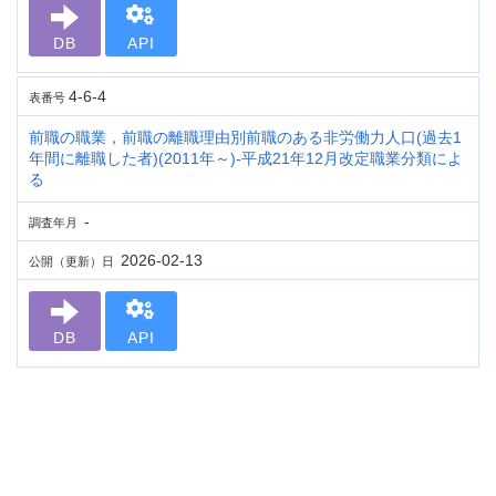
DB
API
4-6-4
表番号
前職の職業，前職の離職理由別前職のある非労働力人口(過去1
年間に離職した者)(2011年～)-平成21年12月改定職業分類によ
る
-
調査年月
2026-02-13
公開（更新）日
DB
API