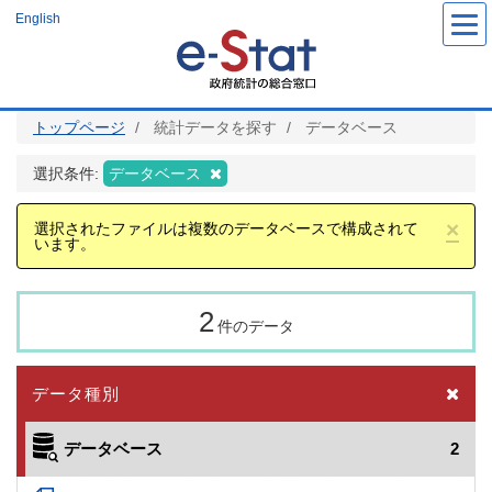
メ
English
イ
ン
コ
ン
テ
ン
ツ
トップページ
統計データを探す
データベース
に
移
動
選択条件:
データベース
×
選択されたファイルは複数のデータベースで構成されて
います。
2
件のデータ
データ種別
データベース
2