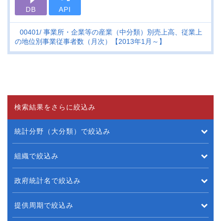
DB
API
00401
事業所・企業等の産業（中分類）別売上高、従業上
の地位別事業従事者数（月次）【2013年1月～】
検索結果をさらに絞込み
統計分野（大分類）で絞込み
組織で絞込み
政府統計名で絞込み
提供周期で絞込み