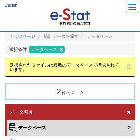
メ
English
イ
ン
コ
ン
テ
ン
ツ
トップページ
統計データを探す
データベース
に
移
動
選択条件:
データベース
×
選択されたファイルは複数のデータベースで構成されて
います。
2
件のデータ
データ種別
データベース
2