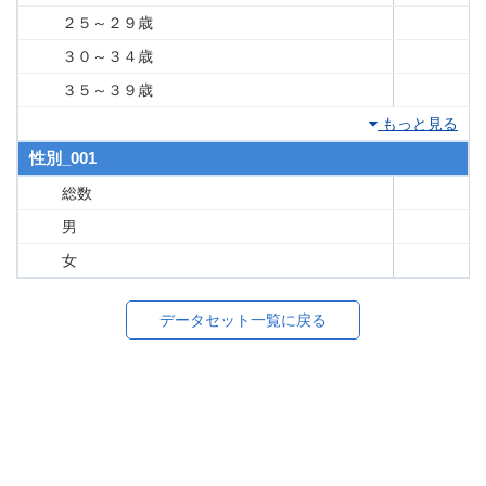
２５～２９歳
３０～３４歳
３５～３９歳
もっと見る
性別_001
総数
男
女
データセット一覧に戻る