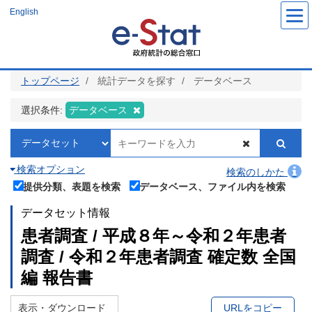
メ
English
イ
ン
コ
ン
テ
ン
ツ
トップページ
統計データを探す
データベース
に
移
動
選択条件:
データベース
検索オプション
検索のしかた
提供分類、表題を検索
データベース、ファイル内を検索
データセット情報
患者調査 / 平成８年～令和２年患者
調査 / 令和２年患者調査 確定数 全国
編 報告書
表示・ダウンロード
URLをコピー