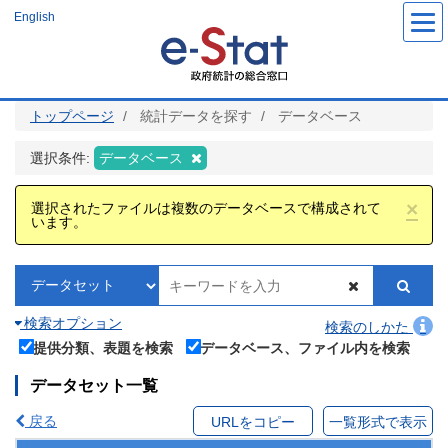
メ
English
イ
ン
コ
ン
テ
ン
ツ
トップページ
統計データを探す
データベース
に
移
動
選択条件:
データベース
×
選択されたファイルは複数のデータベースで構成されて
います。
検索オプション
検索のしかた
提供分類、表題を検索
データベース、ファイル内を検索
データセット一覧
戻る
URLをコピー
一覧形式で表示