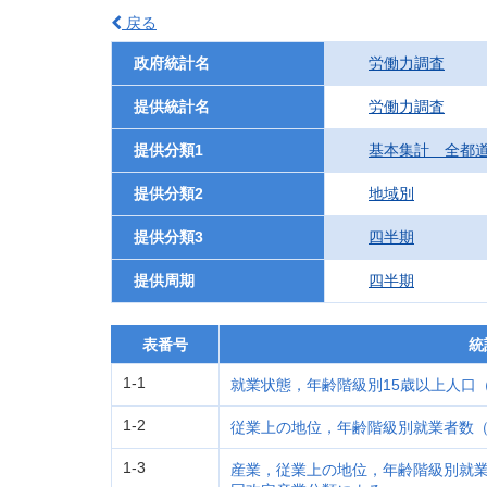
戻る
政府統計名
労働力調査
提供統計名
労働力調査
提供分類1
基本集計 全都
提供分類2
地域別
提供分類3
四半期
提供周期
四半期
表番号
統
1-1
就業状態，年齢階級別15歳以上人口（2
1-2
従業上の地位，年齢階級別就業者数（2
1-3
産業，従業上の地位，年齢階級別就業者数