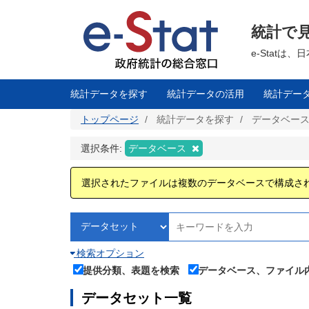
メ
イ
ン
統計で
コ
ン
テ
e-Stat
ン
ツ
に
移
統計データを探す
統計データの活用
統計デー
動
トップページ
統計データを探す
データベー
選択条件:
データベース
選択されたファイルは複数のデータベースで構成さ
検索オプション
提供分類、表題を検索
データベース、ファイル
データセット一覧