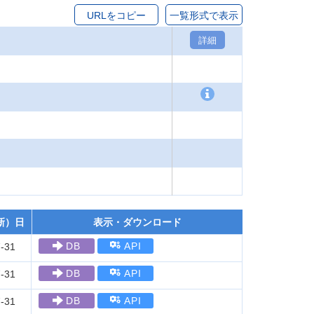
URLをコピー
一覧形式で表示
詳細
新）日
表示・ダウンロード
DB
API
-31
DB
API
-31
DB
API
-31