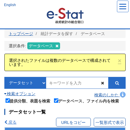
メ
English
イ
ン
コ
ン
テ
ン
ツ
トップページ
統計データを探す
データベース
に
移
動
選択条件:
データベース
×
選択されたファイルは複数のデータベースで構成されて
います。
検索オプション
検索のしかた
提供分類、表題を検索
データベース、ファイル内を検索
データセット一覧
戻る
URLをコピー
一覧形式で表示