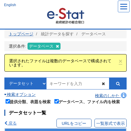
メ
English
イ
ン
コ
ン
テ
ン
ツ
トップページ
統計データを探す
データベース
に
移
動
選択条件:
データベース
×
選択されたファイルは複数のデータベースで構成されて
います。
検索オプション
検索のしかた
提供分類、表題を検索
データベース、ファイル内を検索
データセット一覧
戻る
URLをコピー
一覧形式で表示