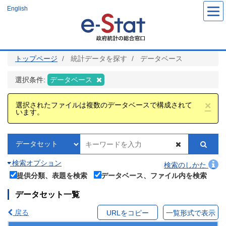
メ
English
イ
ン
コ
ン
テ
ン
ツ
トップページ
統計データを探す
データベース
に
移
動
選択条件:
データベース
×
選択されたファイルは複数のデータベースで構成されて
います。
検索オプション
検索のしかた
提供分類、表題を検索
データベース、ファイル内を検索
データセット一覧
戻る
URLをコピー
一覧形式で表示