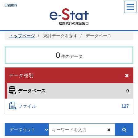
メ
English
イ
ン
コ
ン
テ
ン
ツ
トップページ
統計データを探す
データベース
に
移
動
0
件のデータ
データ種別
データベース
0
ファイル
127