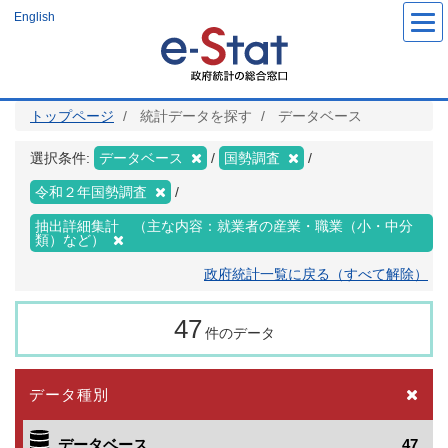
メ
English
イ
ン
コ
ン
テ
ン
ツ
トップページ
統計データを探す
データベース
に
移
動
選択条件:
データベース
国勢調査
令和２年国勢調査
抽出詳細集計 （主な内容：就業者の産業・職業（小・中分
類）など）
政府統計一覧に戻る（すべて解除）
47
件のデータ
データ種別
データベース
47