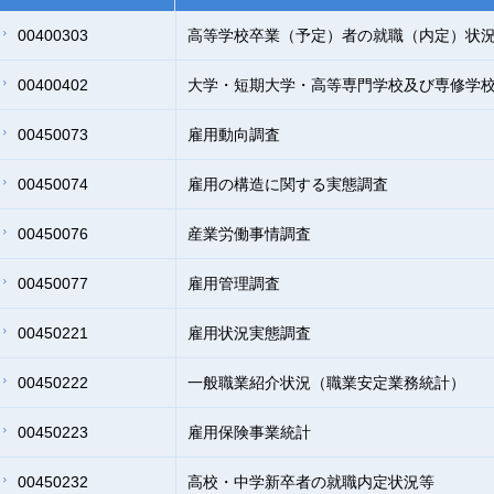
00400303
高等学校卒業（予定）者の就職（内定）状
00400402
大学・短期大学・高等専門学校及び専修学
00450073
雇用動向調査
00450074
雇用の構造に関する実態調査
00450076
産業労働事情調査
00450077
雇用管理調査
00450221
雇用状況実態調査
00450222
一般職業紹介状況（職業安定業務統計）
00450223
雇用保険事業統計
00450232
高校・中学新卒者の就職内定状況等