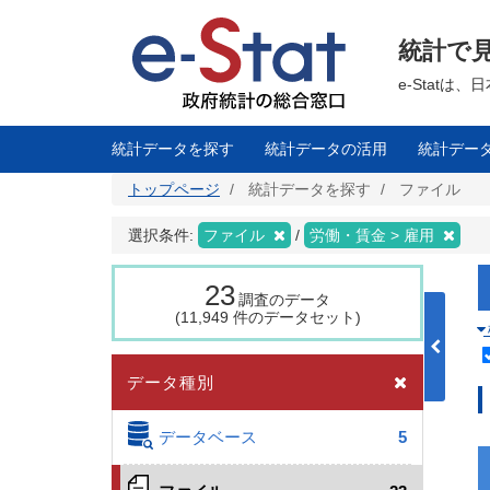
メ
イ
ン
統計で
コ
ン
テ
e-Stat
ン
ツ
に
移
統計データを探す
統計データの活用
統計デー
動
トップページ
統計データを探す
ファイル
選択条件:
ファイル
労働・賃金 > 雇用
23
調査のデータ
(11,949 件のデータセット)
データ種別
データベース
5