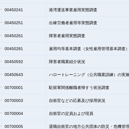
00450241
港湾運送事業雇用実態調査
00450251
出稼労働者雇用等実態調査
00450261
障害者雇用実態調査
00450281
雇用均等基本調査（女性雇用管理基本調査
00450592
障害者職業紹介状況
00450643
ハロートレーニング（公共職業訓練）の実
00700001
駐留軍関係離職者帰すう状況調査
00700003
自衛官などの応募及び採用状況
00700004
自衛官の定員および現員
00700005
退職自衛官の地方公共団体の防災・危機管