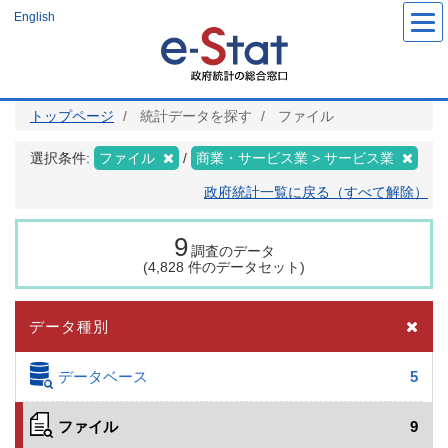
メ
English
イ
ン
コ
ン
テ
ン
ツ
トップページ
統計データを探す
ファイル
に
移
動
選択条件:
ファイル
商業・サービス業 > サービス業
政府統計一覧に戻る（すべて解除）
9
調査のデータ
(4,828 件のデータセット)
データ種別
データベース
5
ファイル
9