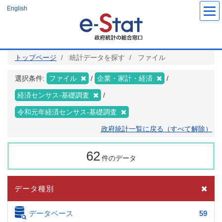
メ
English
イ
ン
コ
ン
テ
ン
ツ
トップページ
統計データを探す
ファイル
に
移
動
選択条件:
ファイル
企業・家計・経済
経済センサス‐基礎調査
令和元年経済センサス‐基礎調査
政府統計一覧に戻る（すべて解除）
62
件のデータ
データ種別
データベース
59