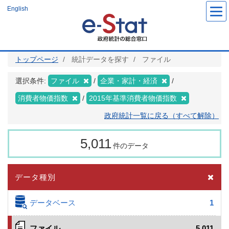
メ
English
イ
ン
コ
ン
テ
ン
ツ
トップページ
統計データを探す
ファイル
に
移
動
選択条件:
ファイル
企業・家計・経済
消費者物価指数
2015年基準消費者物価指数
政府統計一覧に戻る（すべて解除）
5,011
件のデータ
データ種別
データベース
1
ファイル
5,011