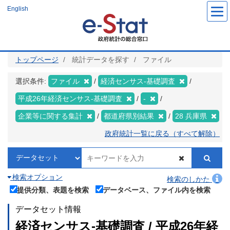
メ
English
イ
ン
コ
ン
テ
ン
ツ
トップページ
統計データを探す
ファイル
に
移
動
選択条件:
ファイル
経済センサス‐基礎調査
平成26年経済センサス‐基礎調査
-
企業等に関する集計
都道府県別結果
28 兵庫県
政府統計一覧に戻る（すべて解除）
検索オプション
検索のしかた
提供分類、表題を検索
データベース、ファイル内を検索
データセット情報
経済センサス‐基礎調査 / 平成26年経