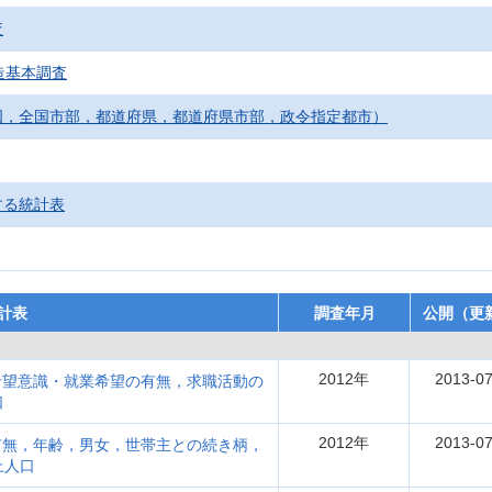
査
造基本調査
国，全国市部，都道府県，都道府県市部，政令指定都市）
する統計表
計表
調査年月
公開（更
2012年
2013-07
希望意識・就業希望の有無，求職活動の
口
2012年
2013-07
有無，年齢，男女，世帯主との続き柄，
上人口