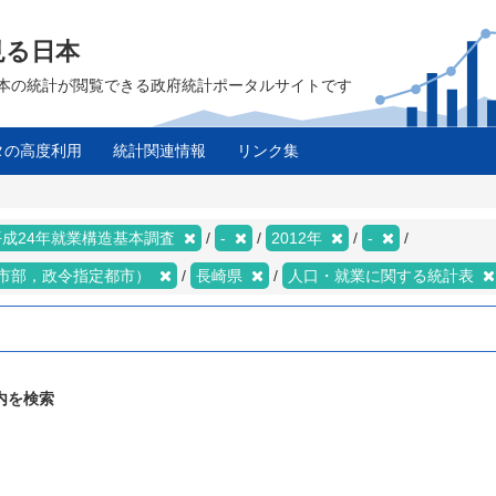
見る日本
は、日本の統計が閲覧できる政府統計ポータルサイトです
タの高度利用
統計関連情報
リンク集
平成24年就業構造基本調査
-
2012年
-
市部，政令指定都市）
長崎県
人口・就業に関する統計表
内を検索