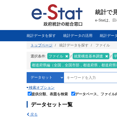
メ
イ
ン
統計で
コ
ン
テ
e-Stat
ン
ツ
に
移
統計データを探す
統計データの活用
統計デー
動
トップページ
統計データを探す
ファイル
選択条件:
ファイル
就業構造基本調査
都道府県編（全国，全国市部，都道府県，都道府県
検索オプション
提供分類、表題を検索
データベース、ファイル
データセット一覧
戻る