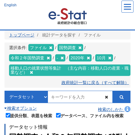
メ
English
イ
ン
コ
ン
テ
ン
ツ
トップページ
統計データを探す
ファイル
に
移
動
選択条件:
ファイル
国勢調査
令和２年国勢調査
-
2020年
10月
移動人口の就業状態等集計 （主な内容：移動人口の産業・職
業など）
政府統計一覧に戻る（すべて解除）
検索オプション
検索のしかた
提供分類、表題を検索
データベース、ファイル内を検索
データセット情報