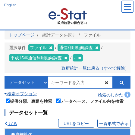
メ
English
イ
ン
コ
ン
テ
ン
ツ
トップページ
統計データを探す
ファイル
に
移
動
選択条件:
ファイル
通信利用動向調査
平成15年通信利用動向調査
-
政府統計一覧に戻る（すべて解除）
検索オプション
検索のしかた
提供分類、表題を検索
データベース、ファイル内を検索
データセット一覧
戻る
URLをコピー
一覧形式で表示
政府統計名