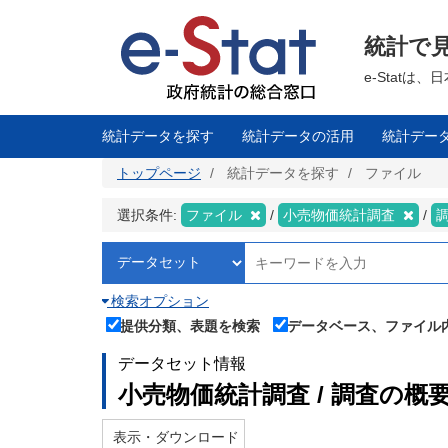
メ
イ
ン
統計で
コ
ン
テ
e-Stat
ン
ツ
に
移
統計データを探す
統計データの活用
統計デー
動
トップページ
統計データを探す
ファイル
選択条件:
ファイル
小売物価統計調査
検索オプション
提供分類、表題を検索
データベース、ファイル
データセット情報
小売物価統計調査 / 調査の概
表示・ダウンロード