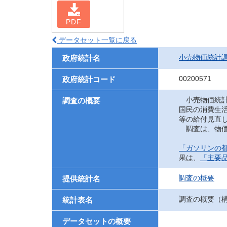
PDF
データセット一覧に戻る
小売物価統計
政府統計名
00200571
政府統計コード
小売物価統計
調査の概要
国民の消費生
等の給付見直
調査は、物価
「ガソリンの都
果は、
「主要
調査の概要
提供統計名
調査の概要（
統計表名
データセットの概要