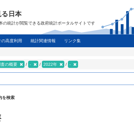
見る日本
は、日本の統計が閲覧できる政府統計ポータルサイトです
タの高度利用
統計関連情報
リンク集
調査の概要
-
2022年
-
内を検索
要