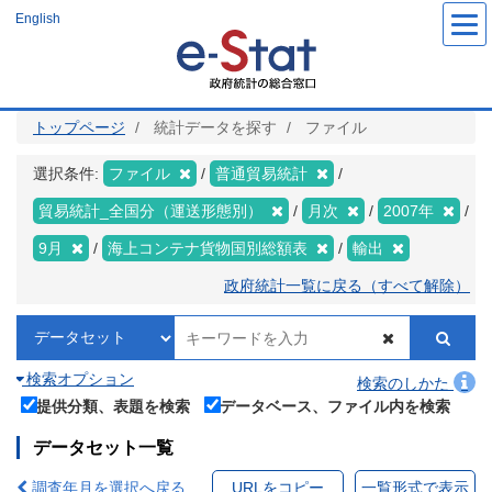
メ
English
イ
ン
コ
ン
テ
ン
ツ
トップページ
統計データを探す
ファイル
に
移
動
選択条件:
ファイル
普通貿易統計
貿易統計_全国分（運送形態別）
月次
2007年
9月
海上コンテナ貨物国別総額表
輸出
政府統計一覧に戻る（すべて解除）
検索オプション
検索のしかた
提供分類、表題を検索
データベース、ファイル内を検索
データセット一覧
調査年月を選択へ戻る
URLをコピー
一覧形式で表示