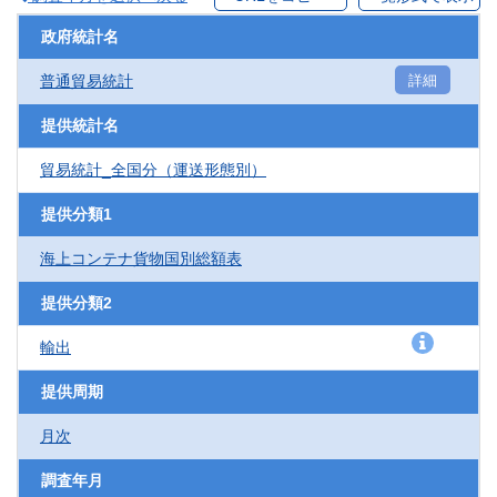
政府統計名
普通貿易統計
詳細
提供統計名
貿易統計_全国分（運送形態別）
提供分類1
海上コンテナ貨物国別総額表
提供分類2
輸出
提供周期
月次
調査年月