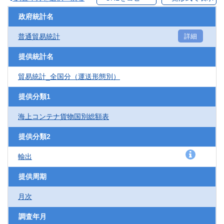
政府統計名
普通貿易統計
詳細
提供統計名
貿易統計_全国分（運送形態別）
提供分類1
海上コンテナ貨物国別総額表
提供分類2
輸出
提供周期
月次
調査年月