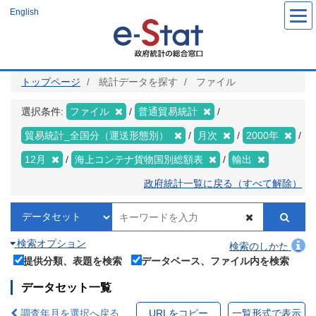
メ
English
イ
ン
コ
ン
テ
ン
ツ
トップページ
統計データを探す
ファイル
に
移
動
選択条件:
ファイル
普通貿易統計
貿易統計_全国分（運送形態別）
月次
2000年
12月
海上コンテナ貨物国別総額表
輸出
政府統計一覧に戻る（すべて解除）
検索オプション
検索のしかた
提供分類、表題を検索
データベース、ファイル内を検索
データセット一覧
調査年月を選択へ戻る
URLをコピー
一覧形式で表示