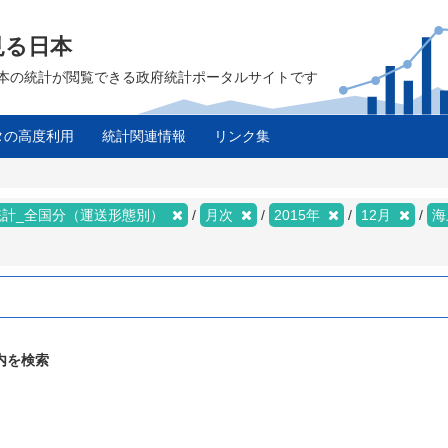
見る日本
は、日本の統計が閲覧できる政府統計ポータルサイトです
タの高度利用
統計関連情報
リンク集
統計_全国分（運送形態別）
月次
2015年
12月
海
内を検索