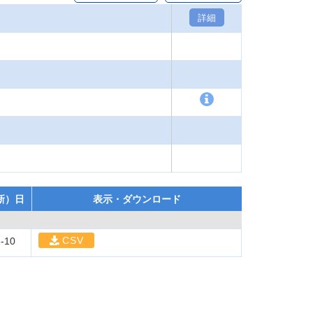
詳細
新）日
表示・ダウンロード
CSV
-10