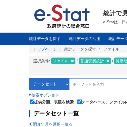
メ
イ
ン
統計で
コ
ン
テ
e-Stat
ン
ツ
に
移
統計データを探す
統計データの活用
統計デー
動
トップページ
統計データを探す
ファイル
選択条件:
ファイル
普通貿易統計
貿易
検索オプション
提供分類、表題を検索
データベース、ファイル
データセット一覧
調査年月を選択へ戻る