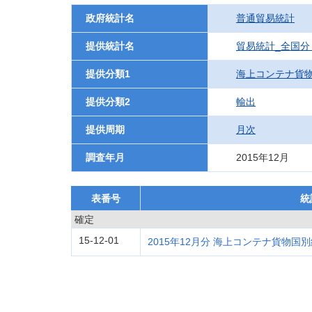
政府統計名
普通貿易統計
提供統計名
貿易統計_全国分
提供分類1
海上コンテナ貨
提供分類2
輸出
提供周期
月次
調査年月
2015年12月
表番号
統
確定
15-12-01
2015年12月分 海上コンテナ貨物国別総