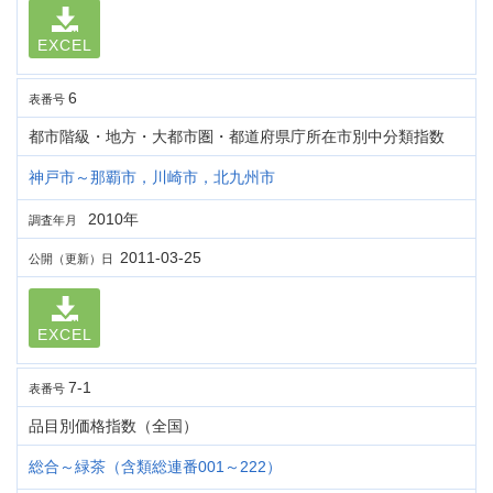
EXCEL
6
表番号
都市階級・地方・大都市圏・都道府県庁所在市別中分類指数
神戸市～那覇市，川崎市，北九州市
2010年
調査年月
2011-03-25
公開（更新）日
EXCEL
7-1
表番号
品目別価格指数（全国）
総合～緑茶（含類総連番001～222）