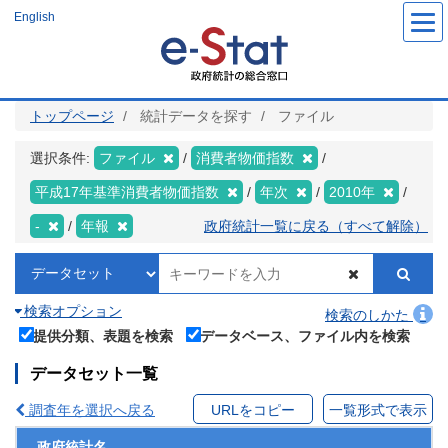
メ
English
イ
ン
コ
ン
テ
ン
ツ
トップページ
統計データを探す
ファイル
に
移
動
選択条件:
ファイル
消費者物価指数
平成17年基準消費者物価指数
年次
2010年
-
年報
政府統計一覧に戻る（すべて解除）
検索オプション
検索のしかた
提供分類、表題を検索
データベース、ファイル内を検索
データセット一覧
調査年を選択へ戻る
URLをコピー
一覧形式で表示
政府統計名