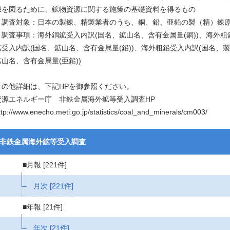
保を図るために、鉱物資源に関する施策の基礎資料を得るもの
・調査対象：日本の製錬、精製業者のうち、銅、鉛、亜鉛の製（精）錬
・調査事項：海外銅鉱受入内訳(国名、鉱山名、含有金属量(銅))、海外粗
鉱受入内訳(国名、鉱山名、含有金属量(鉛))、海外粗鉛受入内訳(国名、製
鉱山名、含有金属量(亜鉛))
その他詳細は、下記HPを御参照ください。
資源エネルギー庁 非鉄金属海外鉱等受入調査HP
ttp://www.enecho.meti.go.jp/statistics/coal_and_minerals/cm003/
非鉄金属海外鉱等受入調査
■月報
[221件]
月次
[221件]
■年報
[21件]
年次
[21件]