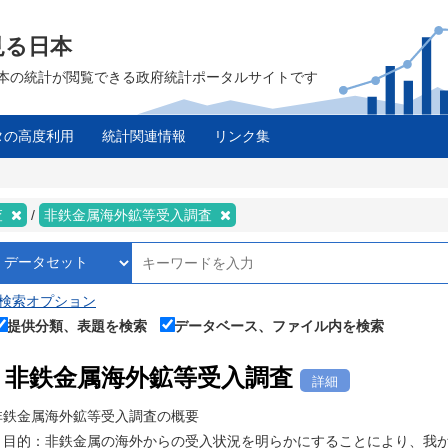
見る日本
は、日本の統計が閲覧できる政府統計ポータルサイトです
タの高度利用
統計関連情報
リンク集
査
非鉄金属海外鉱等受入調査
検索オプション
提供分類、表題を検索
データベース、ファイル内を検索
非鉄金属海外鉱等受入調査
詳細
非鉄金属海外鉱等受入調査の概要
・目的：非鉄金属の海外からの受入状況を明らかにすることにより、我