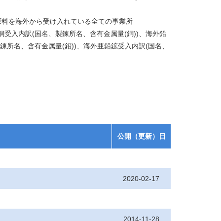
原料を海外から受け入れている全ての事業所
銅受入内訳(国名、製錬所名、含有金属量(銅))、海外鉛
錬所名、含有金属量(鉛))、海外亜鉛鉱受入内訳(国名、
公開（更新）日
2020-02-17
2014-11-28