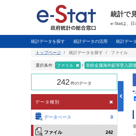
メ
イ
ン
統計で
コ
ン
テ
e-Stat
ン
ツ
に
移
統計データを探す
統計データの活用
統計デー
動
トップページ
統計データを探す
ファイル
選択条件:
ファイル
非鉄金属海外鉱等受入調
242
件のデータ
データ種別
データベース
0
ファイル
242