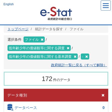
メ
English
イ
ン
コ
ン
テ
ン
ツ
トップページ
統計データを探す
ファイル
に
移
動
選択条件:
ファイル
低年齢少年の価値観等に関する調査
低年齢少年の価値観等に関する基本調査
-
政府統計一覧に戻る（すべて解除）
172
件のデータ
データ種別
データベース
0