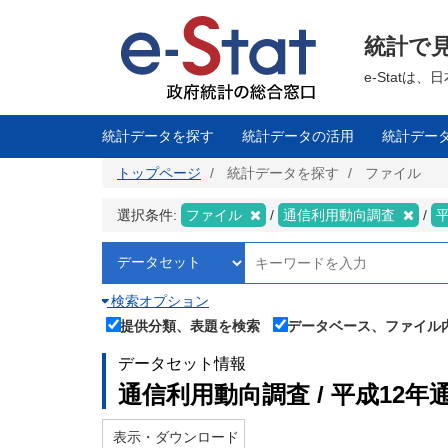
メ
イ
ン
統計で
コ
ン
テ
e-Stat
ン
ツ
に
移
統計データを探す
統計データの活用
統計デー
動
トップページ
統計データを探す
ファイル
選択条件:
ファイル
通信利用動向調査
検索オプション
提供分類、表題を検索
データベース、ファイル
データセット情報
通信利用動向調査 / 平成12
表示・ダウンロード