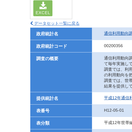
EXCEL
データセット一覧に戻る
通信利用動向
政府統計名
00200356
政府統計コード
通信利用動向
調査の概要
て毎年実施し
調査では、利
の利用動向を
調査では、世
結果を提供し
平成12年通信
提供統計名
H12-05-01
表番号
平成12年世帯
表分類