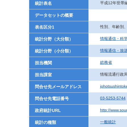
平成12年世帯
統計表名
データセットの概要
性別、年齢別
表名区分1
情報通信・科
統計分野（大分類）
情報通信・放
統計分野（小分類）
総務省
担当機関
情報流通行政
担当課室
johotsushinto
問合せ先メールアドレス
03-5253-5744
問合せ先電話番号
http://www.soum
政府統計URL
一般統計
統計の種類