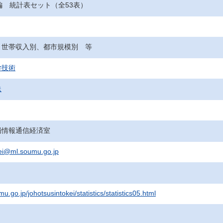
編 統計表セット（全53表）
、世帯収入別、都市規模別 等
学技術
送
局情報通信経済室
kei@ml.soumu.go.jp
u.go.jp/johotsusintokei/statistics/statistics05.html