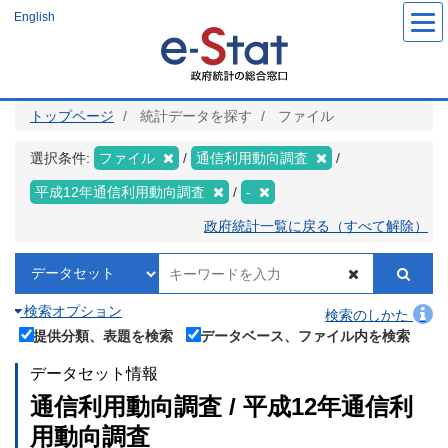
メ
English
イ
ン
コ
ン
テ
ン
ツ
トップページ
統計データを探す
ファイル
に
移
動
選択条件:
ファイル
通信利用動向調査
平成12年通信利用動向調査
-
政府統計一覧に戻る（すべて解除）
検索オプション
検索のしかた
提供分類、表題を検索
データベース、ファイル内を検索
データセット情報
通信利用動向調査 / 平成12年通信利
用動向調査