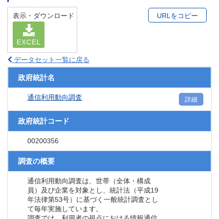
表示・ダウンロード
URLをコピー
EXCEL
データセット一覧に戻る
政府統計名
通信利用動向調査
詳細
政府統計コード
00200356
調査の概要
通信利用動向調査は、世帯（全体・構成
員）及び企業を対象とし、統計法（平成19
年法律第53号）に基づく一般統計調査とし
て毎年実施しています。
調査では、利用者の視点における情報通信