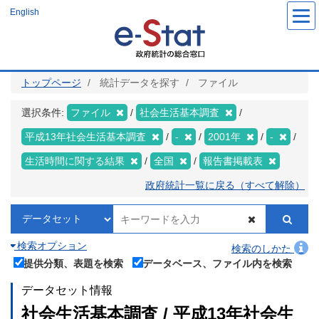
メ
English
イ
ン
コ
ン
テ
ン
ツ
トップページ
統計データを探す
ファイル
に
移
動
選択条件:
ファイル
社会生活基本調査
平成13年社会生活基本調査
-
2001年
-
生活時間に関する結果
全国
報告書掲載表
政府統計一覧に戻る（すべて解除）
検索オプション
検索のしかた
提供分類、表題を検索
データベース、ファイル内を検索
データセット情報
社会生活基本調査 / 平成13年社会生