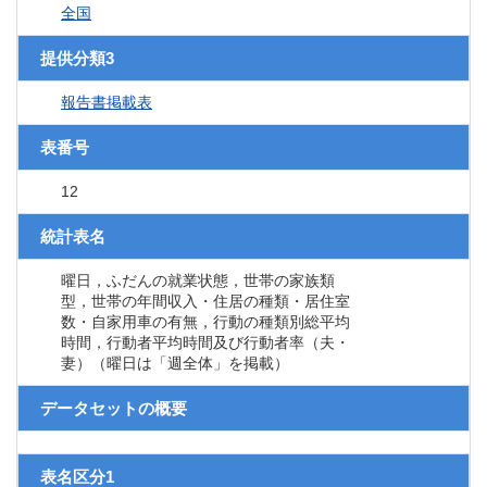
全国
提供分類3
報告書掲載表
表番号
12
統計表名
曜日，ふだんの就業状態，世帯の家族類
型，世帯の年間収入・住居の種類・居住室
数・自家用車の有無，行動の種類別総平均
時間，行動者平均時間及び行動者率（夫・
妻）（曜日は「週全体」を掲載）
データセットの概要
表名区分1