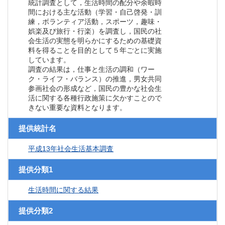
統計調査として，生活時間の配分や余暇時
間における主な活動（学習・自己啓発・訓
練，ボランティア活動，スポーツ，趣味・
娯楽及び旅行・行楽）を調査し，国民の社
会生活の実態を明らかにするための基礎資
料を得ることを目的として５年ごとに実施
しています。
調査の結果は，仕事と生活の調和（ワー
ク・ライフ・バランス）の推進，男女共同
参画社会の形成など，国民の豊かな社会生
活に関する各種行政施策に欠かすことので
きない重要な資料となります。
提供統計名
平成13年社会生活基本調査
提供分類1
生活時間に関する結果
提供分類2