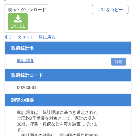
表示・ダウンロード
URLをコピー
EXCEL
データセット一覧に戻る
政府統計名
家計調査
詳細
政府統計コード
00200561
調査の概要
家計調査は、統計理論に基づき選定された
全国約9千世帯を対象として、家計の収入・
支出、貯蓄・負債などを毎月調査していま
す。
家計調査の結果は、我が国の景気動向の