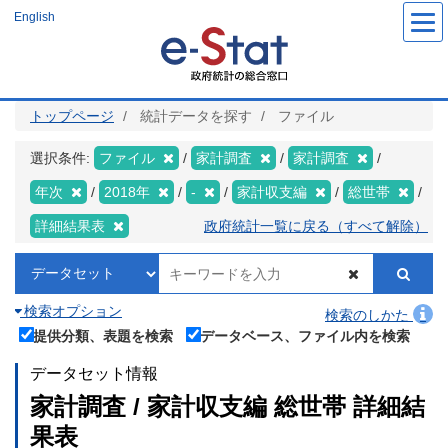
メ
English
イ
ン
コ
ン
テ
ン
ツ
トップページ
統計データを探す
ファイル
に
移
動
選択条件:
ファイル
家計調査
家計調査
年次
2018年
-
家計収支編
総世帯
詳細結果表
政府統計一覧に戻る（すべて解除）
検索オプション
検索のしかた
提供分類、表題を検索
データベース、ファイル内を検索
データセット情報
家計調査 / 家計収支編 総世帯 詳細結
果表