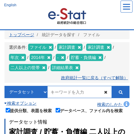
メ
English
イ
ン
コ
ン
テ
ン
ツ
トップページ
統計データを探す
ファイル
に
移
動
選択条件:
ファイル
家計調査
家計調査
年次
2014年
-
貯蓄・負債編
二人以上の世帯
詳細結果表
政府統計一覧に戻る（すべて解除）
検索オプション
検索のしかた
提供分類、表題を検索
データベース、ファイル内を検索
データセット情報
家計調査 / 貯蓄・負債編 二人以上の