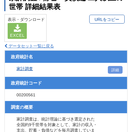
世帯 詳細結果表
表示・ダウンロード
URLをコピー
EXCEL
データセット一覧に戻る
政府統計名
家計調査
詳細
政府統計コード
00200561
調査の概要
家計調査は、統計理論に基づき選定された
全国約9千世帯を対象として、家計の収入・
支出、貯蓄・負債などを毎月調査していま