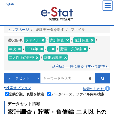
メ
English
イ
ン
コ
ン
テ
ン
ツ
トップページ
統計データを探す
ファイル
に
移
動
選択条件:
ファイル
家計調査
家計調査
年次
2014年
-
貯蓄・負債編
二人以上の世帯
詳細結果表
政府統計一覧に戻る（すべて解除）
検索オプション
検索のしかた
提供分類、表題を検索
データベース、ファイル内を検索
データセット情報
家計調査 / 貯蓄・負債編 二人以上の