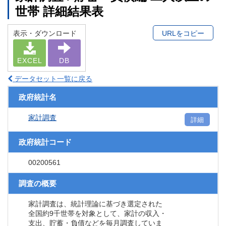
世帯 詳細結果表
表示・ダウンロード
URLをコピー
EXCEL
DB
データセット一覧に戻る
政府統計名
家計調査
詳細
政府統計コード
00200561
調査の概要
家計調査は、統計理論に基づき選定された
全国約9千世帯を対象として、家計の収入・
支出、貯蓄・負債などを毎月調査していま