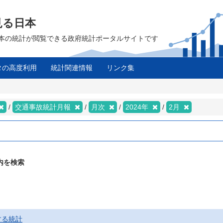
見る日本
は、日本の統計が閲覧できる政府統計ポータルサイトです
タの高度利用
統計関連情報
リンク集
交通事故統計月報
月次
2024年
2月
内を検索
する統計