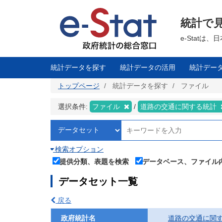
メ
イ
ン
統計で
コ
ン
テ
e-Stat
ン
ツ
に
移
統計データを探す
統計データの活用
統計デー
動
トップページ
統計データを探す
ファイル
選択条件:
ファイル
道路の交通に関する統計
検索オプション
提供分類、表題を検索
データベース、ファイル
データセット一覧
戻る
政府統計名
道路の交通に関