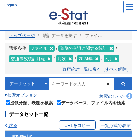
メ
English
イ
ン
コ
ン
テ
ン
ツ
トップページ
統計データを探す
ファイル
に
移
動
選択条件:
ファイル
道路の交通に関する統計
交通事故統計月報
月次
2024年
5月
政府統計一覧に戻る（すべて解除）
検索オプション
検索のしかた
提供分類、表題を検索
データベース、ファイル内を検索
データセット一覧
戻る
URLをコピー
一覧形式で表示
政府統計名