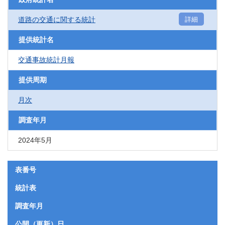
道路の交通に関する統計
詳細
提供統計名
交通事故統計月報
提供周期
月次
調査年月
2024年5月
表番号
統計表
調査年月
公開（更新）日