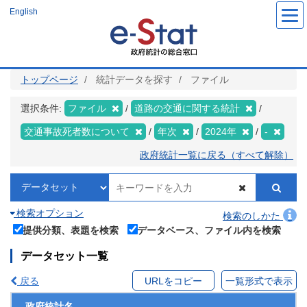
メ
English
イ
ン
コ
ン
テ
ン
ツ
トップページ
統計データを探す
ファイル
に
移
動
選択条件:
ファイル
道路の交通に関する統計
交通事故死者数について
年次
2024年
-
政府統計一覧に戻る（すべて解除）
検索オプション
検索のしかた
提供分類、表題を検索
データベース、ファイル内を検索
データセット一覧
戻る
URLをコピー
一覧形式で表示
政府統計名