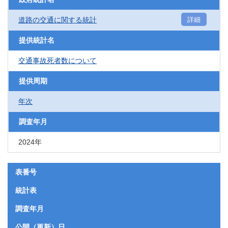
道路の交通に関する統計
詳細
提供統計名
交通事故死者数について
提供周期
年次
調査年月
2024年
表番号
統計表
調査年月
公開（更新）日