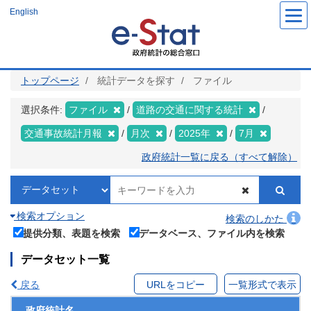
メ
English
イ
ン
コ
ン
テ
ン
ツ
トップページ
統計データを探す
ファイル
に
移
動
選択条件:
ファイル
道路の交通に関する統計
交通事故統計月報
月次
2025年
7月
政府統計一覧に戻る（すべて解除）
検索オプション
検索のしかた
提供分類、表題を検索
データベース、ファイル内を検索
データセット一覧
戻る
URLをコピー
一覧形式で表示
政府統計名