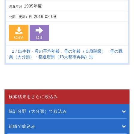
1995年度
調査年月
2016-02-09
公開（更新）日
CSV
DB
2
出生数・母の平均年齢，母の年齢（５歳階級）・母の職
業（大分類）・都道府県（13大都市再掲）別
検索結果をさらに絞込み
統計分野（大分類）で絞込み
組織で絞込み