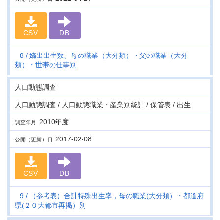
CSV
DB
8
嫡出出生数、母の職業（大分類）・父の職業（大分
類）・世帯の仕事別
人口動態調査
人口動態調査 / 人口動態職業・産業別統計 / 保管表 / 出生
2010年度
調査年月
2017-02-08
公開（更新）日
CSV
DB
9
（参考表）合計特殊出生率，母の職業(大分類）・都道府
県(２０大都市再掲）別