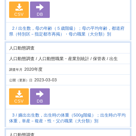
CSV
DB
2
出生数，母の年齢（５歳階級）；母の平均年齢，都道府
県（特別区－指定都市再掲）・母の職業（大分類）別
人口動態調査
人口動態調査 / 人口動態職業・産業別統計 / 保管表 / 出生
2020年度
調査年月
2023-03-03
公開（更新）日
CSV
DB
3
嫡出出生数，出生時の体重（500g階級）；出生時の平均
体重，単産－複産・性・父の職業（大分類）別
人口動態調査