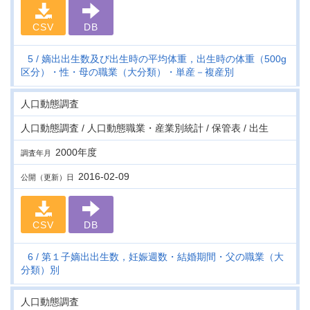
CSV
DB
5
嫡出出生数及び出生時の平均体重，出生時の体重（500g
区分）・性・母の職業（大分類）・単産－複産別
人口動態調査
人口動態調査 / 人口動態職業・産業別統計 / 保管表 / 出生
2000年度
調査年月
2016-02-09
公開（更新）日
CSV
DB
6
第１子嫡出出生数，妊娠週数・結婚期間・父の職業（大
分類）別
人口動態調査