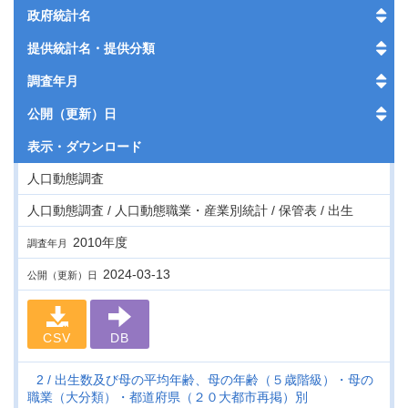
政府統計名
提供統計名・提供分類
調査年月
公開（更新）日
表示・
ダウンロード
人口動態調査
人口動態調査 / 人口動態職業・産業別統計 / 保管表 / 出生
2010年度
調査年月
2024-03-13
公開（更新）日
CSV
DB
2
出生数及び母の平均年齢、母の年齢（５歳階級）・母の
職業（大分類）・都道府県（２０大都市再掲）別