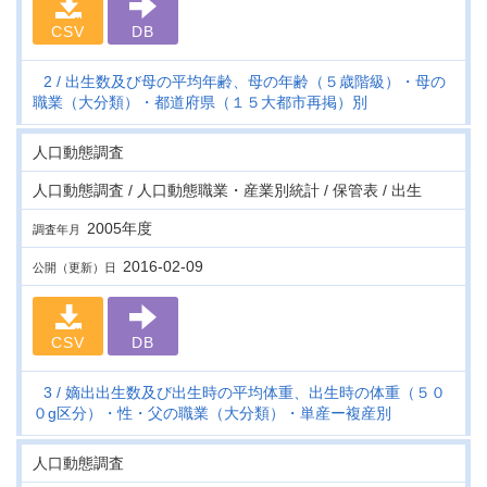
CSV
DB
2
出生数及び母の平均年齢、母の年齢（５歳階級）・母の
職業（大分類）・都道府県（１５大都市再掲）別
人口動態調査
人口動態調査 / 人口動態職業・産業別統計 / 保管表 / 出生
2005年度
調査年月
2016-02-09
公開（更新）日
CSV
DB
3
嫡出出生数及び出生時の平均体重、出生時の体重（５０
０g区分）・性・父の職業（大分類）・単産ー複産別
人口動態調査