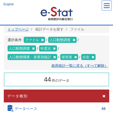
メ
English
イ
ン
コ
ン
テ
ン
ツ
トップページ
統計データを探す
ファイル
に
移
動
選択条件:
ファイル
人口動態調査
人口動態調査
年度次
人口動態職業・産業別統計
保管表
出生
政府統計一覧に戻る（すべて解除）
44
件のデータ
データ種別
データベース
44