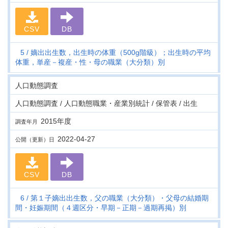
CSV
DB
5
嫡出出生数，出生時の体重（500g階級）；出生時の平均
体重，単産－複産・性・母の職業（大分類）別
人口動態調査
人口動態調査 / 人口動態職業・産業別統計 / 保管表 / 出生
2015年度
調査年月
2022-04-27
公開（更新）日
CSV
DB
6
第１子嫡出出生数，父の職業（大分類）・父母の結婚期
間・妊娠期間（４週区分・早期－正期－過期再掲）別