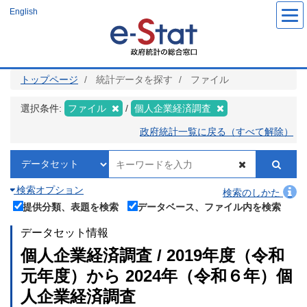
メ
English
イ
ン
コ
ン
テ
ン
ツ
トップページ
統計データを探す
ファイル
に
移
動
選択条件:
ファイル
個人企業経済調査
政府統計一覧に戻る（すべて解除）
検索オプション
検索のしかた
提供分類、表題を検索
データベース、ファイル内を検索
データセット情報
個人企業経済調査 / 2019年度（令和
元年度）から 2024年（令和６年）個
人企業経済調査